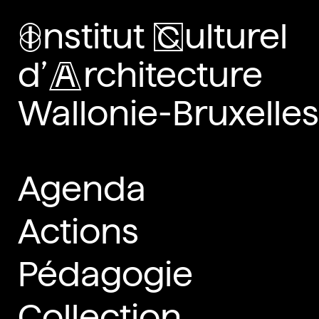
i
nstitut
c
ulturel
d’
a
rchitecture
Wallonie-Bruxelles
Agenda
Actions
Pédagogie
Collection