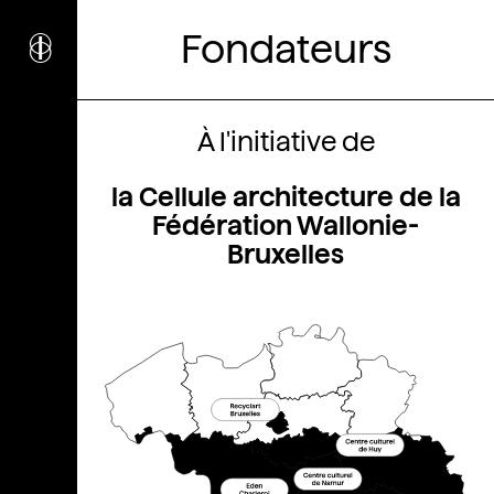
i
nstitut
c
Fondateurs
ulturel
d’
a
rchitecture
Wallonie-Bruxelles
À l'initiative de
la Cellule architecture de la
Fédération Wallonie-
Bruxelles