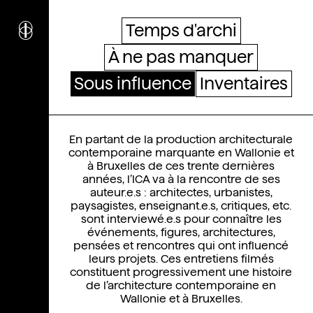
i
nstitut
c
ulturel
Temps d'archi
d’
a
rchitecture
À ne pas manquer
Wallonie-Bruxelles
Sous influence
Inventaires
Sous influence
En partant de la production architecturale
contemporaine marquante en Wallonie et
à Bruxelles de ces trente dernières
années, l’ICA va à la rencontre de ses
auteur.e.s : architectes, urbanistes,
paysagistes, enseignant.e.s, critiques, etc.
sont interviewé.e.s pour connaître les
événements, figures, architectures,
pensées et rencontres qui ont influencé
leurs projets. Ces entretiens filmés
constituent progressivement une histoire
de l’architecture contemporaine en
Wallonie et à Bruxelles.