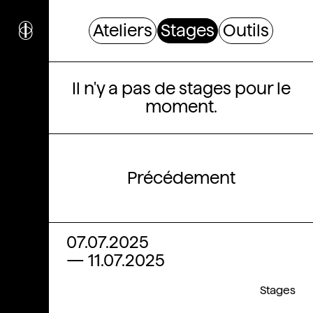
i
nstitut
c
ulturel
Ateliers
Stages
Outils
d’
a
rchitecture
Stages
Wallonie-Bruxelles
Il n'y a pas de stages pour le
moment.
Précédement
07.07.2025
—
11.07.2025
Stages