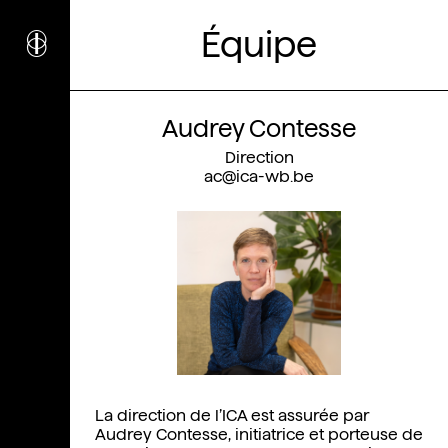
i
nstitut
c
ulturel
Équipe
d’
a
rchitecture
Wallonie-Bruxelles
Audrey Contesse
Direction
ac@ica-wb.be
La direction de l’ICA est assurée par
Audrey Contesse, initiatrice et porteuse de