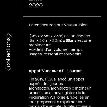
2020
L'architecture vous veut du bien
"(3m x 2,6m x 2,3m) est un espace
collections
(3m x 2,6m x 2,3m)
x 35ans
est une
architecture
Au-delà d’un volume : temps,
usages, ressenti et souvenirs."
Appel "Vues sur #1" - Lauréat
Fin 2019, l'ICA a lancé un appel
auprès des jeunes
architectes, architectes d'intérieur,
urbanistes et paysagistes de la
Fédération Wallonie-Bruxelles en
leur proposant d’exprimer leur
démarche architecturale à travers