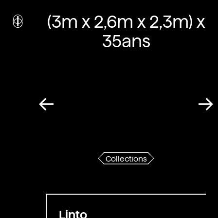
i
nstitut
(3m x 2,6m x 2,3m) x
c
ulturel
d’
a
rchitecture
35ans
Wallonie-Bruxelles
Collections
Linto