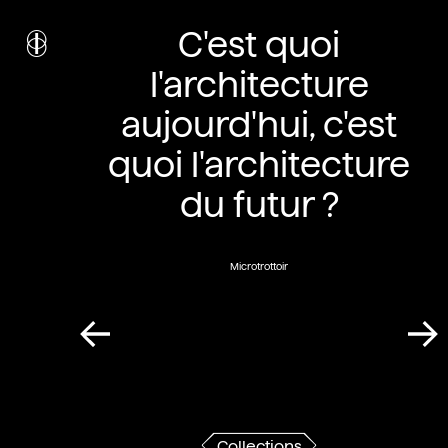
i
nstitut
c
C'est quoi
ulturel
d’
a
rchitecture
l'architecture
Wallonie-Bruxelles
aujourd'hui, c'est
quoi l'architecture
du futur ?
Microtrottoir
Collections