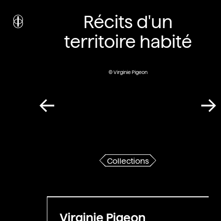
i
nstitut
c
Récits d'un
ulturel
d’
a
rchitecture
territoire habité
Wallonie-Bruxelles
© Virginie Pigeon
Collections
Virginie Pigeon