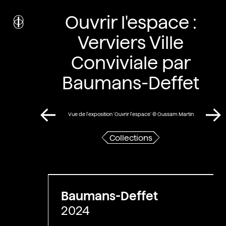
i
nstitut
Ouvrir l'espace :
c
ulturel
d’
a
rchitecture
Verviers Ville
Wallonie-Bruxelles
Conviviale par
Baumans-Deffet
Vue de l'exposition 'Ouvrir l'espace' © Oussam Martin
Collections
Baumans-Deffet
2024