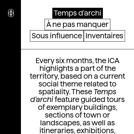
i
nstitut
c
ulturel
Temps d'archi
d’
a
rchitecture
À ne pas manquer
Wallonie-Bruxelles
Sous influence
Inventaires
Temps d'archi
Every six months, the ICA
highlights a part of the
territory, based on a current
social theme related to
spatiality. These
Temps
d'archi
feature guided tours
of exemplary buildings,
sections of town or
landscapes, as well as
itineraries, exhibitions,