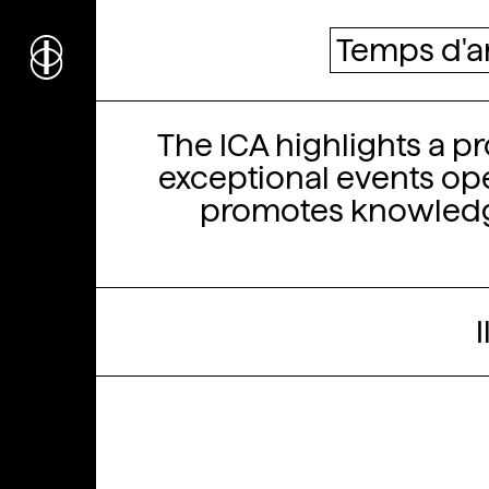
i
nstitut
c
ulturel
Temps d'a
d’
a
rchitecture
À ne pas manq
The ICA highlights a p
Wallonie-Bruxelles
exceptional events open 
promotes knowledge