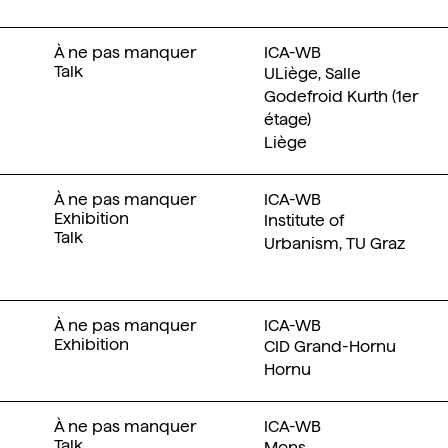
À ne pas manquer
ICA-WB
Talk
ULiège, Salle
Godefroid Kurth (1er
étage)
Liège
À ne pas manquer
ICA-WB
Exhibition
Institute of
Talk
Urbanism, TU Graz
À ne pas manquer
ICA-WB
Exhibition
CID Grand-Hornu
Hornu
À ne pas manquer
ICA-WB
Talk
Mons