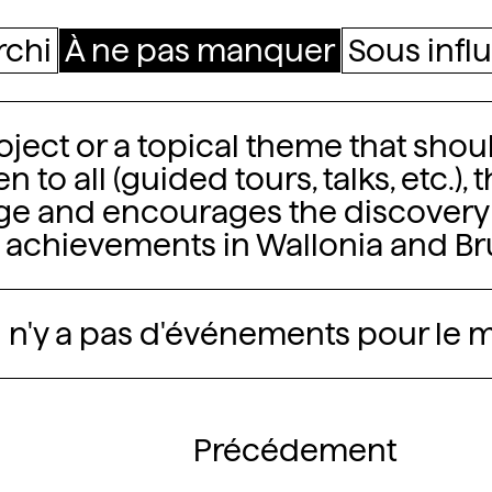
rchi
À ne pas manquer
Sous infl
uer
roject or a topical theme that sho
to all (guided tours, talks, etc.), t
 and encourages the discovery o
achievements in Wallonia and Br
Il n'y a pas d'événements pour le
Précédement