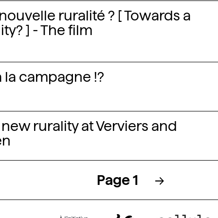
nouvelle ruralité ? [ Towards a
ty? ] - The film
à la campagne !?
new rurality at Verviers and
ën
Page 1
→