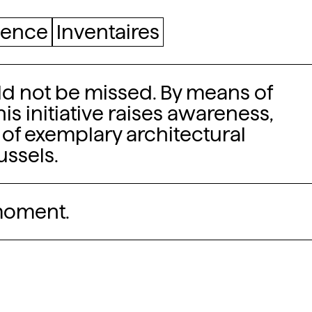
uence
Inventaires
uld not be missed. By means of
his initiative raises awareness,
f exemplary architectural
ussels.
 moment.