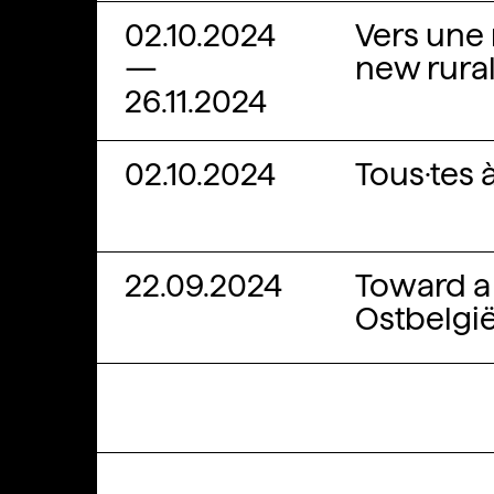
02.10.2024
Vers une 
—
new rurali
26.11.2024
02.10.2024
Tous·tes 
22.09.2024
Toward a 
Ostbelgi