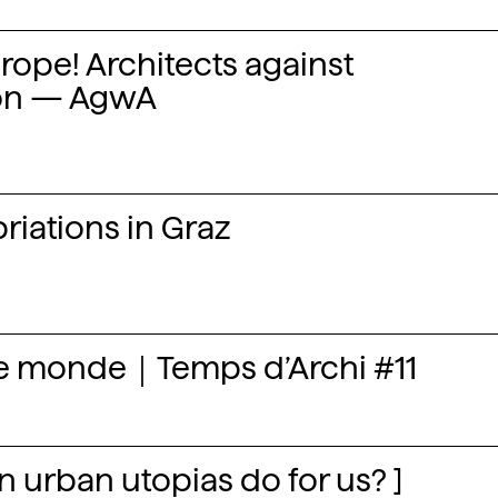
ope! Architects against
on — AgwA
iations in Graz
le monde｜Temps d’Archi #11
n urban utopias do for us? ]