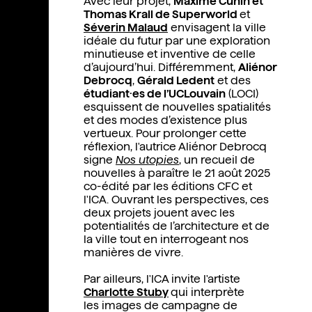
Avec leur projet,
Maxime Cunin et
Thomas Krall de Superworld
et
Séverin Malaud
envisagent la ville
idéale du futur par une exploration
minutieuse et inventive de celle
d’aujourd’hui. Différemment,
Aliénor
Debrocq
,
Gérald Ledent
et des
étudiant·es de l’UCLouvain
(LOCI)
esquissent de nouvelles spatialités
et des modes d’existence plus
vertueux. Pour prolonger cette
réflexion, l'autrice Aliénor Debrocq
signe
Nos utopies
,
un recueil de
nouvelles à paraître le 21 août 2025
co-édité par les éditions CFC et
l'ICA. Ouvrant les perspectives, ces
deux projets jouent avec les
potentialités de l’architecture et de
la ville tout en interrogeant nos
manières de vivre.
Par ailleurs, l'ICA invite l
'artiste
Charlotte Stuby
qui interprète
les images de campagne de