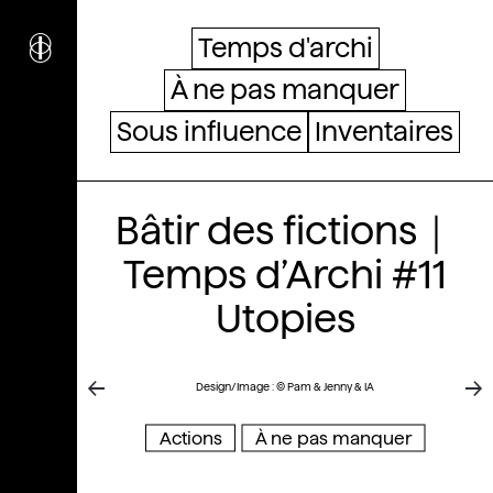
i
nstitut
c
ulturel
Temps d'archi
d’
a
rchitecture
À ne pas manquer
Wallonie-Bruxelles
Sous influence
Inventaires
Bâtir des fictions｜
Temps d’Archi #11
Utopies
Design/Image : © Pam & Jenny & IA
Actions
À ne pas manquer