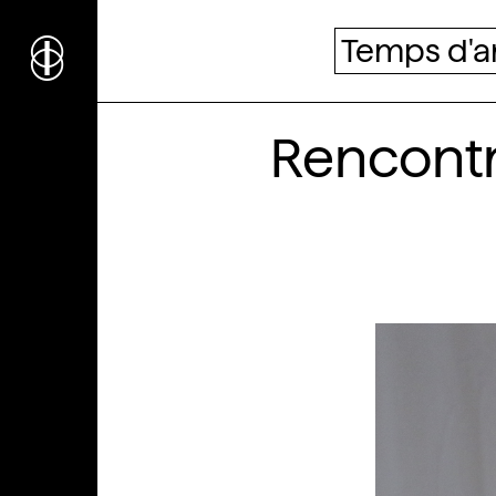
i
nstitut
c
ulturel
Temps d'a
d’
a
rchitecture
Rencontr
Wallonie-Bruxelles