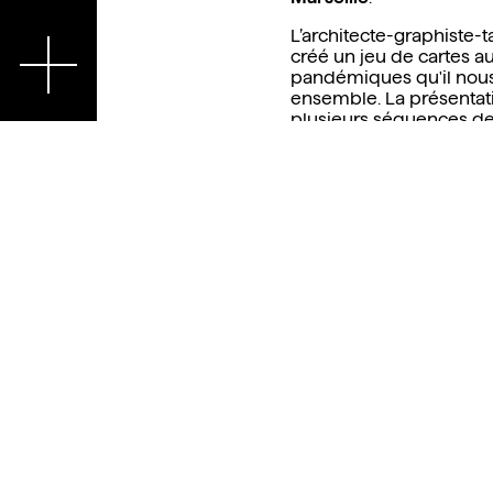
L’architecte-graphiste-
En
créé un jeu de cartes au
pandémiques qu'il nou
ensemble. La présentatio
plusieurs séquences de 
spectateur devient acte