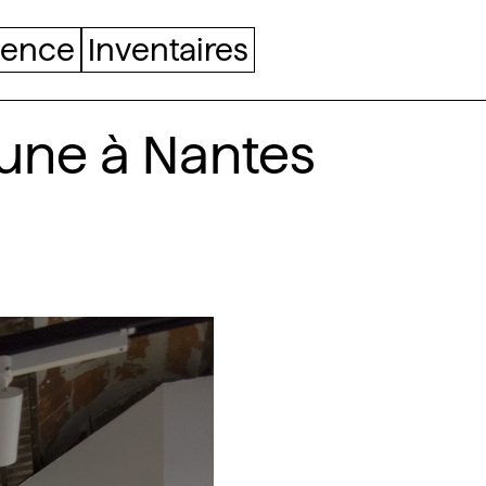
uence
Inventaires
une à Nantes