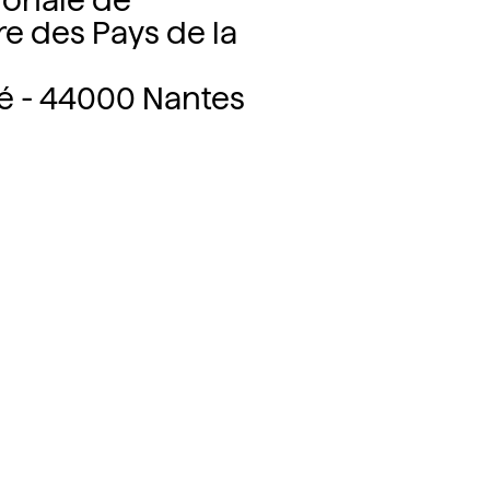
ionale de
re des Pays de la
é - 44000 Nantes
tes
 la Maison régionale de
ays de la Loire, Wallonie-Bruxelles
llule architecture de la Fédération