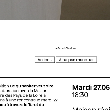
© Benoît Chailleux
Actions
À ne pas manquer
Mardi 27.0
sition
Ce qu’habiter veut dire
llaboration avec la
Maison
18:30
ure des Pays de la Loire à
ons à une rencontre le mardi 27
ace à travers le Tarot de