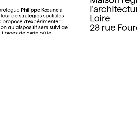
Maison rég
l'architectu
tarologue
Philippe K
œ
une
a
tour de stratégies spatiales
Loire
s propose d'expérimenter
28 rue Four
n du dispositif sera suivi de
tirages de carte où le
44000 Nan
ur.
France
En partenariat avec
l’architecture des P
Architectures, la Ce
Wallonie-Bruxelles.
Plus d'infos
ICA-WB
Rencontre