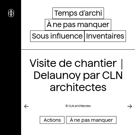
i
nstitut
c
ulturel
Temps d'archi
d’
a
rchitecture
À ne pas manquer
Wallonie-Bruxelles
Sous influence
Inventaires
Visite de chantier｜
Delaunoy par CLN
architectes
© CLN architectes
Actions
À ne pas manquer