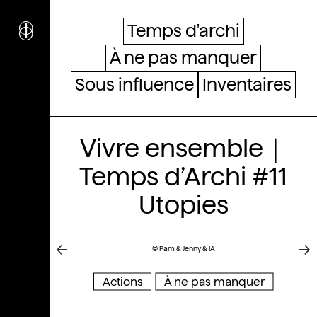
i
nstitut
c
ulturel
Temps d'archi
d’
a
rchitecture
À ne pas manquer
Wallonie-Bruxelles
Sous influence
Inventaires
Vivre ensemble｜
Temps d’Archi #11
Utopies
© Pam & Jenny & IA
Actions
À ne pas manquer