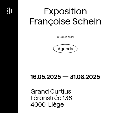
i
nstitut
c
Exposition
ulturel
d’
a
rchitecture
Françoise Schein
Wallonie-Bruxelles
© Cellule archi
Agenda
16.05.2025
—
31.08.2025
Grand Curtius
Féronstrée 136
4000 Liège