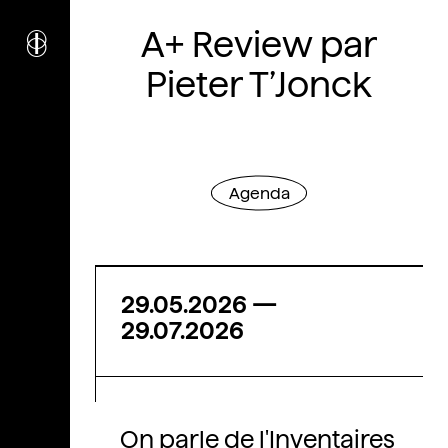
i
nstitut
A+ Review par
c
ulturel
d’
a
rchitecture
Pieter T’Jonck
Wallonie-Bruxelles
Agenda
29.05.2026
—
29.07.2026
On parle de l'Inventaires