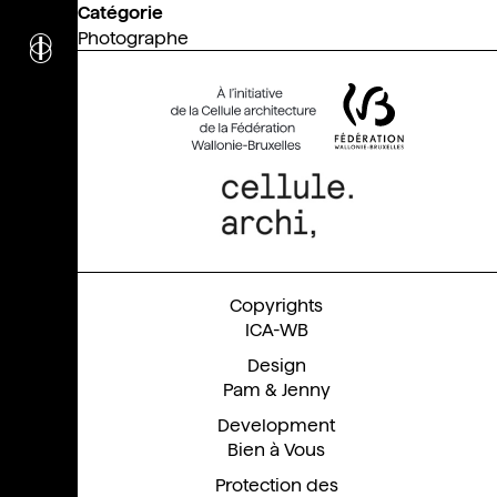
Catégorie
i
nstitut
c
ulturel
Photographe
d’
a
rchitecture
Wallonie-Bruxelles
ICA-WB
Pam & Jenny
Bien à Vous
Protection des