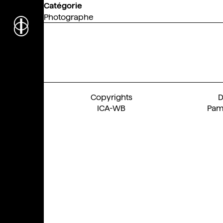
Catégorie
i
nstitut
c
ulturel
Photographe
d’
a
rchitecture
Wallonie-Bruxelles
ICA-WB
Pam