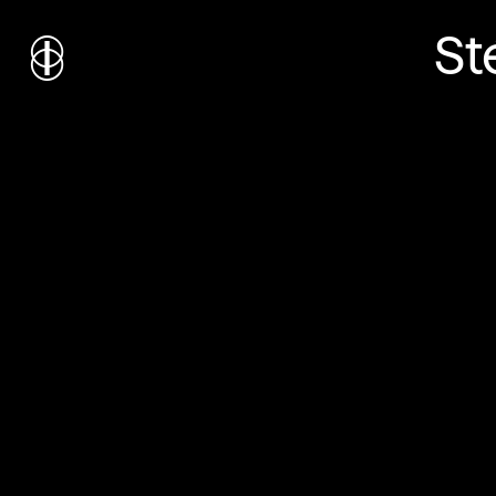
St
i
nstitut
c
ulturel
d’
a
rchitecture
Wallonie-Bruxelles