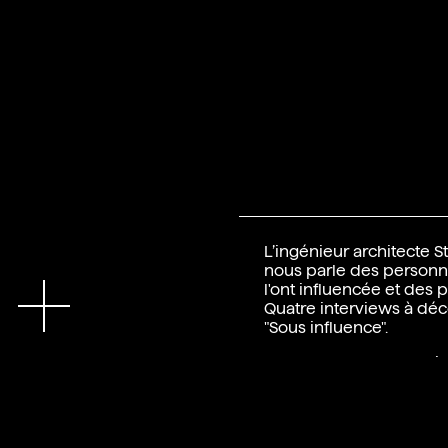
L’ingénieur architecte S
nous parle des personna
En
l'ont influencée et des p
Quatre interviews à déco
"Sous influence".
Tournage, photographie
Productions (Alexis Jean
Interview : Bureau FL 5.