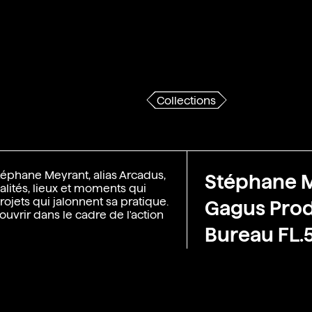
Collections
téphane Meyrant, alias Arcadus,
Stéphane 
lités, lieux et moments qui
rojets qui jalonnent sa pratique.
Gagus Prod
uvrir dans le cadre de l'action
Bureau FL.5
 et montage : Gagus
2021
not)
2