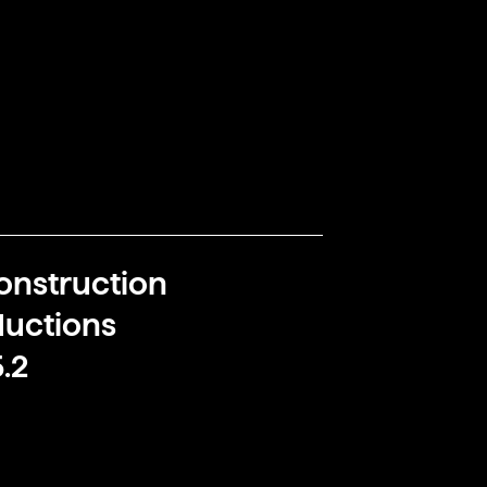
onstruction
uctions
.2