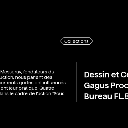
Collections
 Mosseray, fondateurs du
Dessin et C
uction, nous parlent des
moments qui les ont influencés
Gagus Prod
nent leur pratique. Quatre
ans le cadre de l'action "Sous
Bureau FL.5
2021
 et montage : Gagus
not)
2