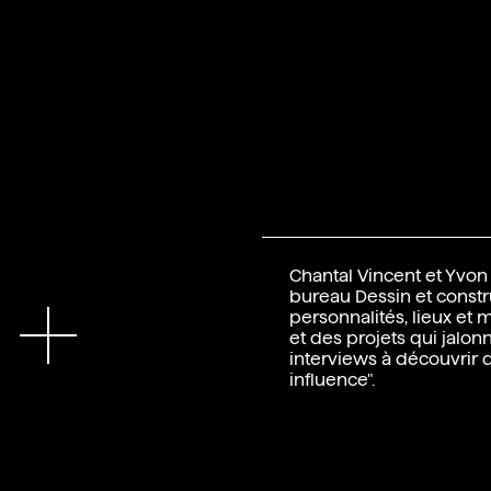
Chantal Vincent et Yvon
bureau Dessin et constr
En
personnalités, lieux et 
et des projets qui jalon
interviews à découvrir d
influence".
Tournage, photographie
Productions (Alexis Jean
Interview : Bureau FL 5.