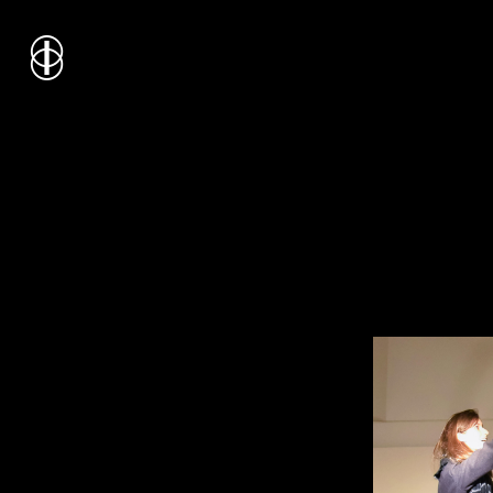
i
nstitut
c
ulturel
d’
a
rchitecture
Wallonie-Bruxelles