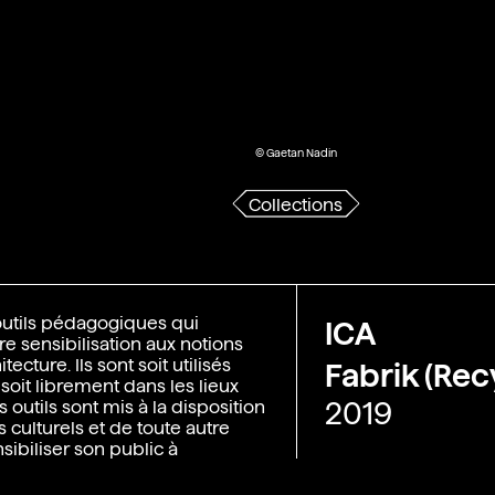
© Gaetan Nadin
Collections
outils pédagogiques qui
ICA
 sensibilisation aux notions
ecture. Ils sont soit utilisés
Fabrik (Rec
 soit librement dans les lieux
2019
 outils sont mis à la disposition
s culturels et de toute autre
sibiliser son public à
’outils simples, durables et
in d’appréhender et de