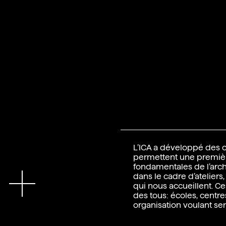
L’ICA a développé des 
permettent une première
fondamentales de l’archit
En
dans le cadre d’ateliers,
qui nous accueillent. Ces
des tous: écoles, centre
organisation voulant sen
l’architecture. Il s’agit d
ludiques développés af