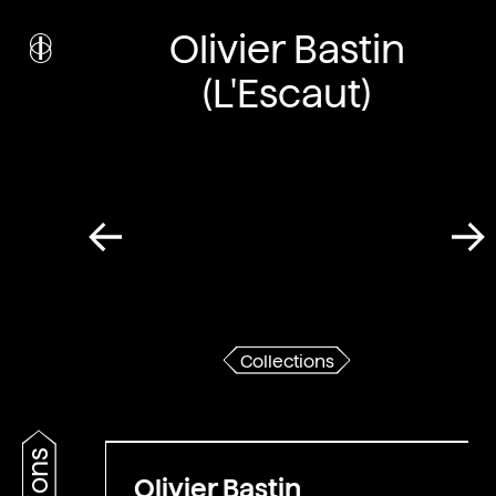
i
nstitut
c
Olivier Bastin
ulturel
d’
a
rchitecture
(L'Escaut)
Wallonie-Bruxelles
Collections
Olivier Bastin