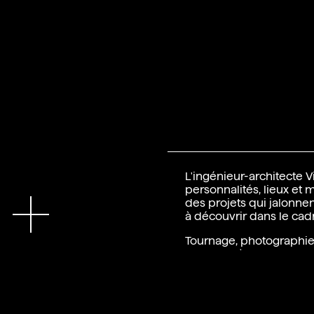
L'ingénieur-architecte 
personnalités, lieux et 
En
des projets qui jalonnen
à découvrir dans le cadr
Tournage, photographie
De Backer)
Interview et montage : 