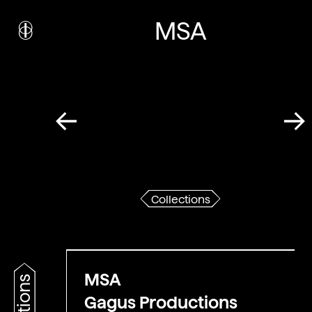
i
nstitut
c
ulturel
MSA
d’
a
rchitecture
Wallonie-Bruxelles
Collections
MSA
Gagus Productions