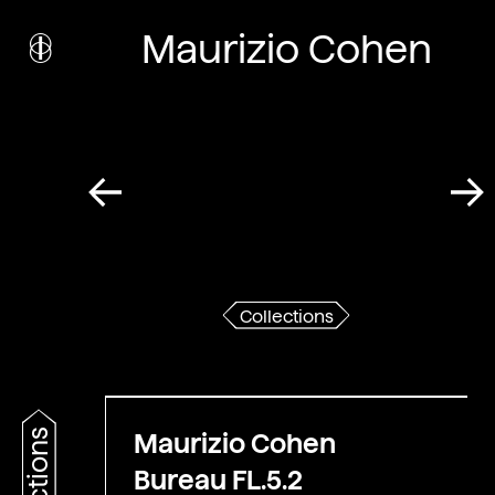
i
nstitut
Maurizio Cohen
c
ulturel
d’
a
rchitecture
Wallonie-Bruxelles
Collections
Maurizio Cohen
Bureau FL.5.2