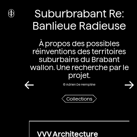
i
nstitut
Suburbrabant Re:
c
ulturel
d’
a
rchitecture
Banlieue Radieuse
Wallonie-Bruxelles
À propos des possibles
réinventions des territoires
suburbains du Brabant
wallon. Une recherche par le
projet.
© Adrien De Hemptine
Collections
VVV Architecture