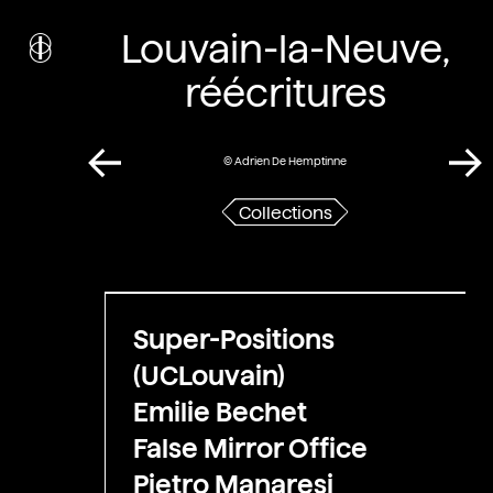
i
nstitut
Louvain-la-Neuve,
c
ulturel
d’
a
rchitecture
réécritures
Wallonie-Bruxelles
© Adrien De Hemptinne
Collections
Super-Positions
(UCLouvain)
Emilie Bechet
False Mirror Office
Pietro Manaresi