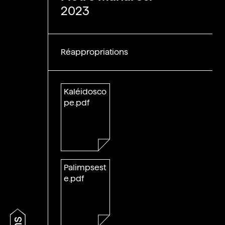
2023
Réappropriations
Kaléidosco
pe.pdf
Palimpsest
e.pdf