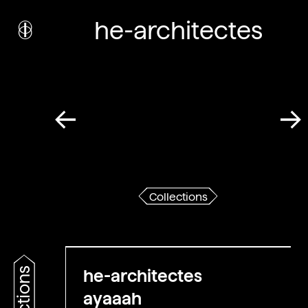
i
nstitut
he-architectes
c
ulturel
d’
a
rchitecture
Wallonie-Bruxelles
Collections
he-architectes
ayaaah