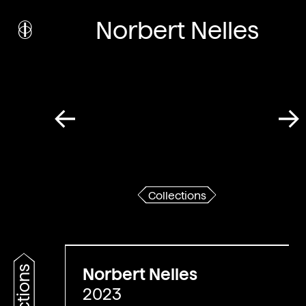
i
nstitut
Norbert Nelles
c
ulturel
d’
a
rchitecture
Wallonie-Bruxelles
Collections
Norbert Nelles
2023