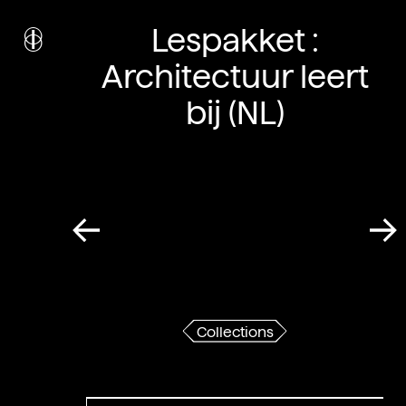
i
nstitut
c
Lespakket :
ulturel
d’
a
rchitecture
Architectuur leert
Wallonie-Bruxelles
bij (NL)
Collections