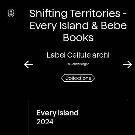
i
nstitut
Shifting Territories -
c
ulturel
d’
a
rchitecture
Every Island & Bebe
Wallonie-Bruxelles
Books
Label Cellule archi
© Romy Berger
Collections
Every Island
2024