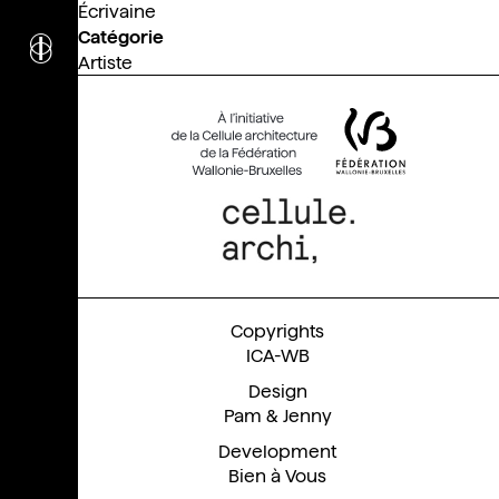
Écrivaine
i
nstitut
Catégorie
c
ulturel
Artiste
d’
a
rchitecture
Wallonie-Bruxelles
ICA-WB
Pam & Jenny
Bien à Vous