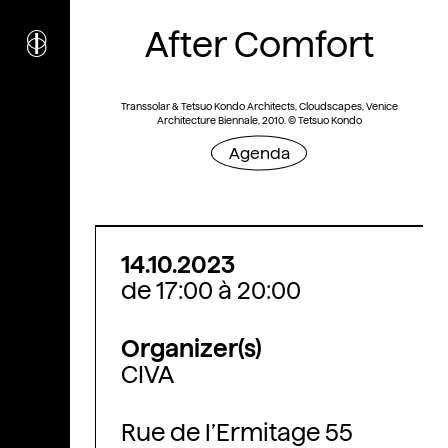
i
nstitut
After Comfort
c
ulturel
d’
a
rchitecture
Wallonie-Bruxelles
Transsolar & Tetsuo Kondo Architects, Cloudscapes, Venice
Architecture Biennale, 2010. © Tetsuo Kondo
Agenda
14.10.2023
de 17:00 à 20:00
Organizer(s)
CIVA
Rue de l’Ermitage 55