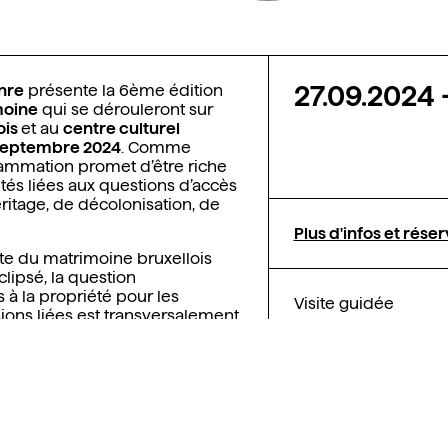
27.09.2024
nre
présente la 6ème édition
moine
qui se dérouleront
sur
ois
et au
centre culturel
9 septembre 2024
. Comme
ammation promet d’être riche
ités liées aux questions d’accès
héritage, de décolonisation, de
Plus d'infos et rése
te du matrimoine bruxellois
clipsé, la question
 à la propriété pour les
Visite guidée
ons liées est transversalement
 menés par des expert·es et tout
uites par des professionnel·les
 du programme permet ainsi de
rticipation des femmes* et des
 les multiples corps de
ine.