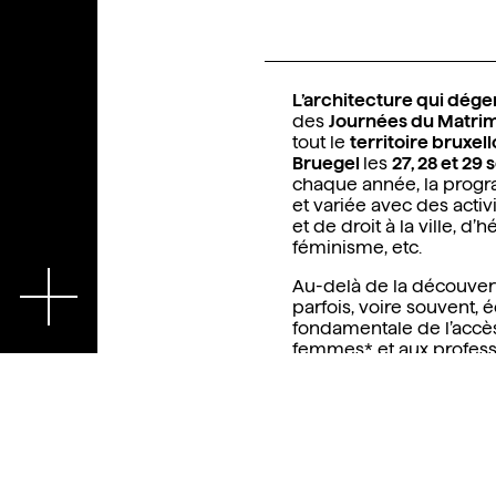
L’architecture qui dége
des
Journées du Matri
tout le
territoire bruxell
Bruegel
les
27, 28 et 2
chaque année, la progr
et variée avec des activ
et de droit à la ville, d’
féminisme, etc.
Fr
Au-delà de la découver
parfois, voire souvent, é
fondamentale de l’accès
femmes* et aux professi
soulevée lors d’ateliers
au long des visites cond
de terrain. L’ensemble
rendre compte de la pa
minorités de genre dans
métiers liés au matrimo