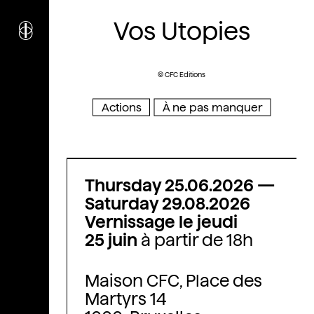
i
nstitut
c
Vos Utopies
ulturel
d’
a
rchitecture
Wallonie-Bruxelles
© CFC Editions
Actions
À ne pas manquer
Thursday 25.06.2026
—
Saturday 29.08.2026
Vernissage le jeudi
25 juin
à partir de 18h
Maison CFC, Place des
Martyrs 14