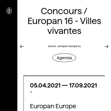
i
nstitut
c
Concours /
ulturel
d’
a
rchitecture
Europan 16 - Villes
Wallonie-Bruxelles
vivantes
source : europan-europe.eu
Agenda
05.04.2021
—
17.09.2021
-
Europan Europe