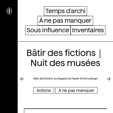
i
nstitut
c
ulturel
Temps d'archi
d’
a
rchitecture
À ne pas manquer
Wallonie-Bruxelles
Sous influence
Inventaires
Bâtir des fictions｜
Nuit des musées
'Bâtir des fictions' au Magasin de Papier © Romy Berger
Actions
À ne pas manquer