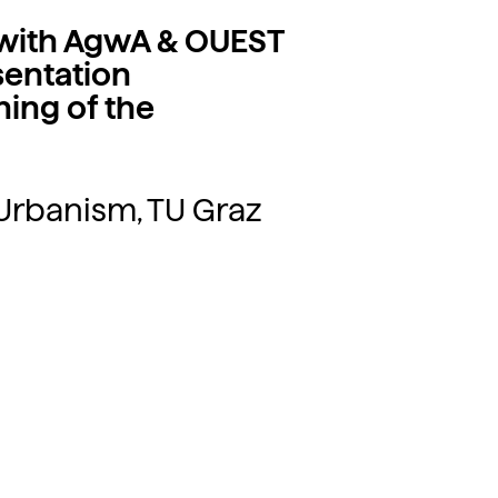
k with AgwA & OUEST
sentation
ning of the
f Urbanism, TU Graz
traße 12, OG2
WBA et Institute of Urbanism, TU