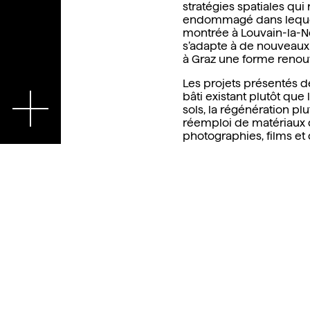
stratégies spatiales qu
endommagé dans leque
montrée à Louvain-la-N
s’adapte à de nouveaux 
à Graz une forme renou
Les projets présentés d
En
bâti existant plutôt q
sols, la régénération plu
réemploi de matériaux 
photographies, films et
entre des projets archit
spatiales émanant d’exper
citoyen, issus du livre
In
une démarche architect
la Cellule architecture 
Bruxelles et conçu par l’
Wallonie-Bruxelles (IC
pratiques architecturale
spatiales, environnement
Six projets situés en Wal
présentés, développés 
Architectures, Label Arc