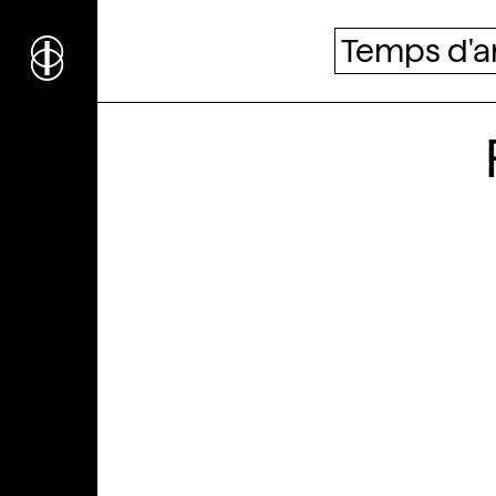
i
nstitut
c
ulturel
Temps d'a
d’
a
rchitecture
Wallonie-Bruxelles