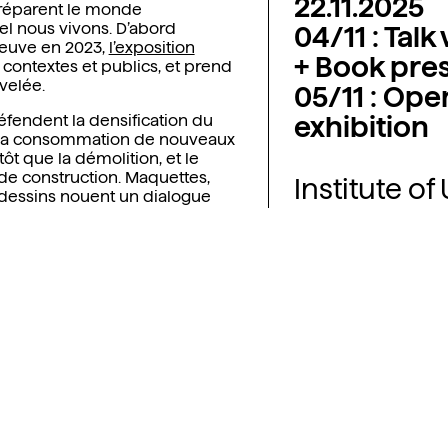
22.11.2025
i réparent le monde
l nous vivons
. D’abord
04/11 : Tal
euve en 2023,
l’exposition
+ Book pre
contextes et publics, et prend
velée.
05/11 : Ope
éfendent la densification du
exhibition
ue la consommation de nouveaux
tôt que la démolition, et le
de construction. Maquettes,
Institute o
 dessins
nouent un dialogue
Rechbauers
ecturaux réalisés, des études
ts et un travail participatif
8010 Graz
ventaires #4, 2020-2023 :
Vers
urale régénérative
. Publié par
Autriche
de la Fédération Wallonie-
Institut Culturel d’Architecture
A), cet ouvrage accompagne des
s qui portent les transitions
En partenariat avec 
ales et sociales.
Graz
lonie et à Bruxelles sont
par les bureaux
AgwA, Artau
hitecture, Notan Office, Olivier
ICA-WB