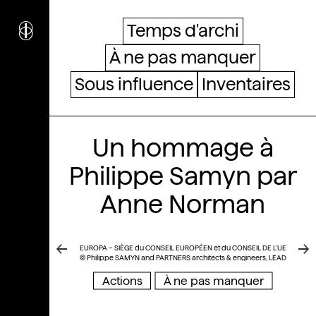
i
nstitut
c
ulturel
Temps d'archi
d’
a
rchitecture
À ne pas manquer
Wallonie-Bruxelles
Sous influence
Inventaires
Un hommage à
Philippe Samyn par
Anne Norman
EUROPA – SIÈGE du CONSEIL EUROPÉEN et du CONSEIL DE L’UE
© Philippe SAMYN and PARTNERS architects & engineers, LEAD
and DESIGN PARTNER. Philippe Samyn and Partners architects
& engineers, Studio Valle Progettazioni architects, Buro Happold
Actions
À ne pas manquer
Limited engineers. / Photo : © Quentin Olbrechts © colours :
Georges MEURANT