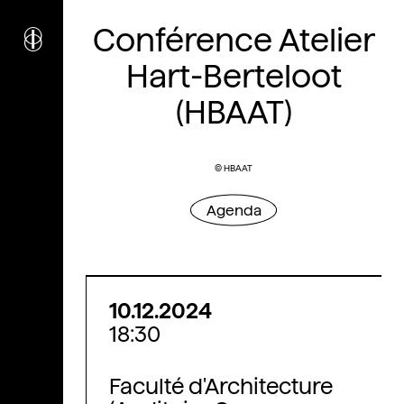
i
nstitut
Conférence Atelier
c
ulturel
d’
a
rchitecture
Hart-Berteloot
Wallonie-Bruxelles
(HBAAT)
© HBAAT
Agenda
10.12.2024
18:30
Faculté d'Architecture