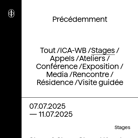
i
nstitut
c
ulturel
Précédemment
d’
a
rchitecture
Wallonie-Bruxelles
Tout
ICA-WB
Stages
Appels
Ateliers
Conférence
Exposition
Media
Rencontre
Résidence
Visite guidée
07.07.2025
—
11.07.2025
Stages