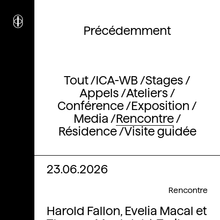
i
nstitut
c
ulturel
Précédemment
d’
a
rchitecture
Wallonie-Bruxelles
Tout
ICA-WB
Stages
Appels
Ateliers
Conférence
Exposition
Media
Rencontre
Résidence
Visite guidée
23.06.2026
Rencontre
Harold Fallon, Evelia Macal et