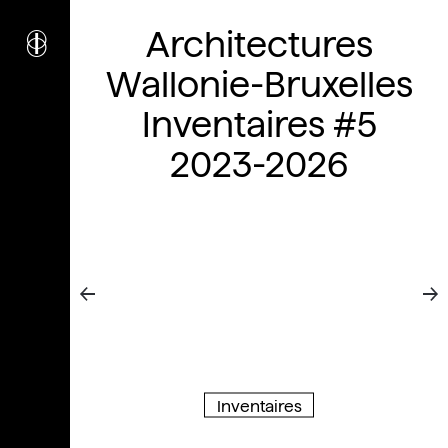
i
nstitut
Architectures
c
ulturel
d’
a
rchitecture
Wallonie-Bruxelles
Wallonie-Bruxelles
Inventaires #5
2023-2026
Inventaires