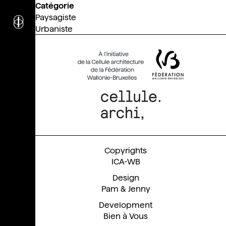
Catégorie
i
nstitut
c
ulturel
Paysagiste
Urbaniste
d’
a
rchitecture
Wallonie-Bruxelles
ICA-WB
Pam & Jenny
Bien à Vous