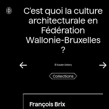
i
nstitut
C'est quoi la culture
c
ulturel
d’
a
rchitecture
architecturale en
Wallonie-Bruxelles
Fédération
Wallonie-Bruxelles
?
© Xavier Delory
Collections
François Brix