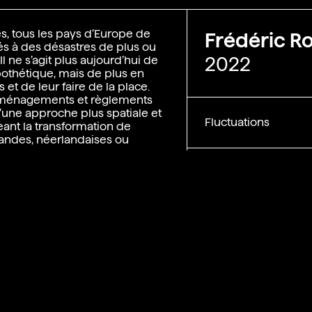
es, tous les pays d’Europe de
Frédéric R
és à des désastres de plus ou
2022
 ne s’agit plus aujourd’hui de
pothétique, mais de plus en
s et de leur faire de la place.
ménagements et règlements
d’une approche plus spatiale et
Fluctuations
eant la transformation de
emandes, néerlandaises ou
ici illustrent la variété
Livret_1.pdf
 nouvelle approche. Cette
d’usages multiplie les projets
risent l’espace de crue comme
ulture, de loisirs, voire
urd’hui tirer des enseignements
, qui pourraient inspirer les
Livret_2.pd
f