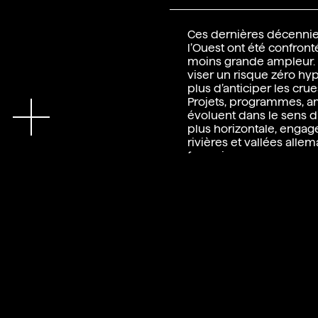
Ces dernières décenni
l’Ouest ont été confront
moins grande ampleur. Il
viser un risque zéro hy
plus d’anticiper les crue
Projets, programmes, a
En
évoluent dans le sens 
plus horizontale, engag
rivières et vallées all
françaises.
Les six projets présentés 
d’applications de cette
diversité d’échelles et 
combinatoires qui valo
un espace de vie, d’agric
d’habitat. On peut aujo
de ces projets pionniers
réflexions en cours
en Wallonie.