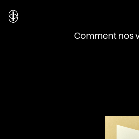
i
nstitut
c
ulturel
d’
a
rchitecture
Comment nos vo
Wallonie-Bruxelles