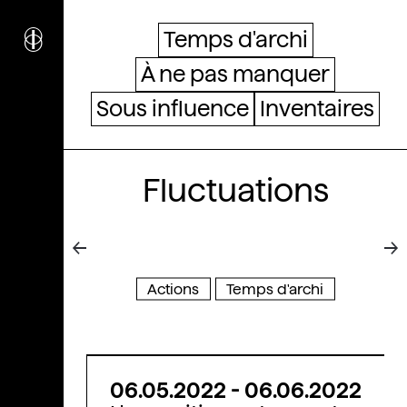
i
nstitut
c
ulturel
Temps d'archi
d’
a
rchitecture
À ne pas manquer
Wallonie-Bruxelles
Sous influence
Inventaires
Fluctuations
Actions
Temps d'archi
06.05.2022
-
06.06.2022