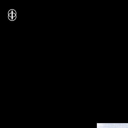
i
nstitut
c
ulturel
d’
a
rchitecture
Wallonie-Bruxelles