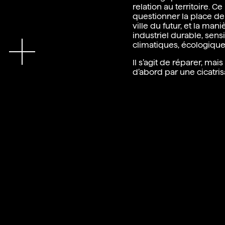
relation au territoire. Ce
questionner la place de 
ville du futur, et la ma
industriel durable, sensi
En
climatiques, écologique
Il s’agit de réparer, mai
d’abord par une cicatri
par une cicatrisation pa
et patrimoniale, sociale e
indispensable, aujourd’
désartificialisation des 
des villes.
Le projet consiste à ép
collier de parcs qui se 
jalonne le paysage d’u
industriels: hauts fourn
torpilles, halles. Tels d
intrication au paysage de
singularité et une ident
parcours piétonniers et
des sites.