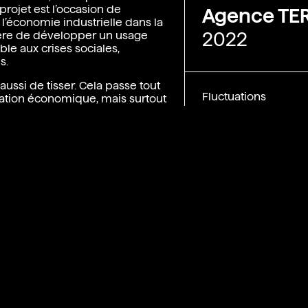
 projet est l’occasion de
Agence TE
l’économie industrielle dans la
2022
nière de développer un usage
ble aux crises sociales,
s.
s aussi de tisser. Cela passe tout
Fluctuations
sation économique, mais surtout
ysagère et biologique, urbaine
t culturelle. Il est
hui, de penser la
sols et la végétalisation au cœur
Fresque_c
omplete.p
df
ouser le terrain et dessiner un
déploie autour de la Meuse et
n ensemble de totems
eaux, fours à coke, wagons
es châteaux de la Meuse, leur
 la vallée génère une
ité qui est aussi un support de
 cyclables au sein