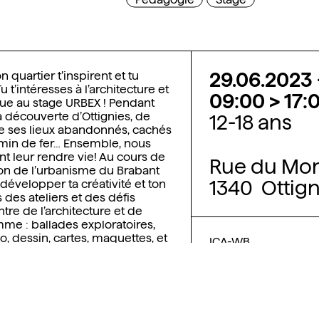
29.06.2023
n quartier t’inspirent et tu
u t’intéresses à l’architecture et
09:00 > 17:
nue au stage URBEX ! Pendant
a découverte d’Ottignies, de
12-18 ans
de ses lieux abandonnés, cachés
emin de fer… Ensemble, nous
 leur rendre vie! Au cours de
Rue du Mo
ison de l’urbanisme du Brabant
1340 Ottign
développer ta créativité et ton
 des ateliers et des défis
tre de l’architecture et de
me : ballades exploratoires,
, dessin, cartes, maquettes, et
ICA-WB
adré par des architectes et des
Ateliers
ui te guideront tout au long de
. En fin de compte, tu pourras
pour réhabiliter un des lieux
e l’aventure ? Deux sites seront