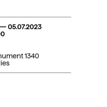
—
05.07.2023
00
nument 1340
ies