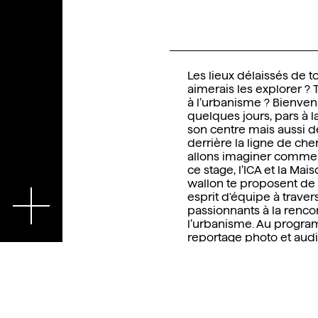
Les lieux délaissés de to
aimerais les explorer ? T
à l’urbanisme ? Bienve
quelques jours, pars à l
son centre mais aussi 
derrière la ligne de ch
allons imaginer comment
ce stage, l’ICA et la Ma
wallon te proposent de 
En
esprit d'équipe à travers
passionnants à la rencon
l’urbanisme. Au program
reportage photo et audio
bien plus. Tu seras enc
urbanistes passionnés q
cette expérience unique
créer ton propre projet 
explorés. Prêt à rejoindr